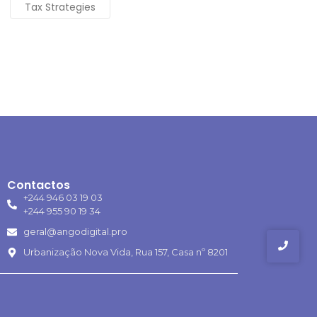
Tax Strategies
Contactos
+244 946 03 19 03
+244 955 90 19 34
geral@angodigital.pro
Urbanização Nova Vida, Rua 157, Casa nº 8201