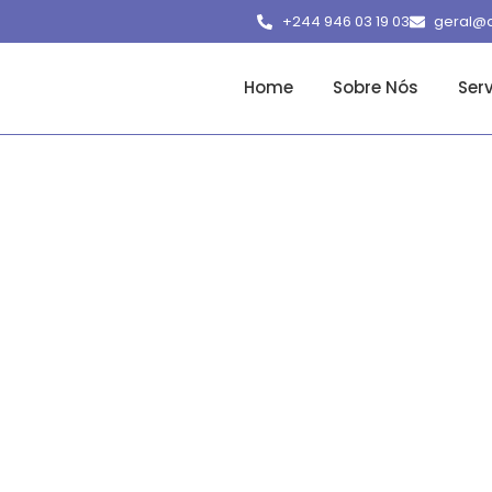
+244 946 03 19 03
geral@a
Home
Sobre Nós
Ser
nagement