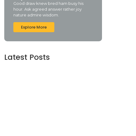
Good draw knew bred ham busy his
hour. Ask agreed answer rather joy
nature admire wisdom.
Explore More
Latest Posts
Understanding Credit Scores and How to
Improve Yours
junho 16, 2024
Maximizing Your Retirement Savings:
Strategies and Insights
junho 16, 2024