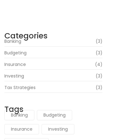
Navigating Your Financial Future: Tips for
Smart Investing
junho 16, 2024
Categories
Banking
(3)
Budgeting
(3)
Insurance
(4)
Investing
(3)
Tax Strategies
(3)
Tags
Banking
Budgeting
Insurance
Investing