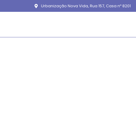
Urbanização Nova Vida, Rua 157, Casa nº 8201
Debt Ma