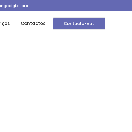
ngodigital.pro
viços
Contactos
Contacte-nos